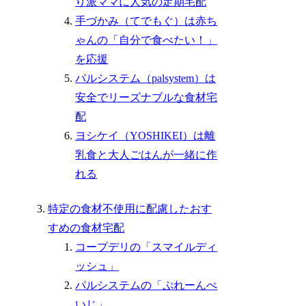
り派ママに人気の定期宅配
手づかみ（てでもぐ）は赤ち
ゃんの「自分で食べたい！」
を応援
パルシステム（palsystem）は
安全でリーズナブルな食材宅
配
ヨシケイ（YOSHIKEI）は離
乳食と大人ごはんが一緒に作
れる
特定の食材不使用に配慮したおす
すめの食材宅配
コープデリの「スマイルディ
ッシュ」
パルシステムの「ぷれーんぺ
いじ」