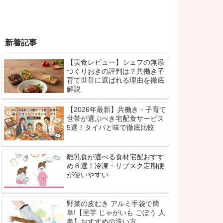
新着記事
【実食レビュー】シェフの無添
つくりおきの評判は？共働き子
育て世帯に選ばれる理由を徹底
解説
【2026年最新】共働き・子育て
世帯が選ぶべき宅配食サービス
5選！タイパと味で徹底比較
離乳食が選べる食材宅配おすす
め６選！冷凍・サブスク定期便
が使いやすい
野菜の皮むき アルミ手袋で簡
単!【里芋 じゃがいも ごぼう 人
参】おすすめの洗い方