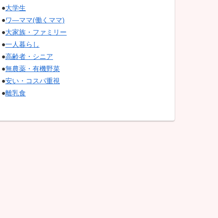
●
大学生
●
ワ―ママ(働くママ)
●
大家族・ファミリー
●
一人暮らし
●
高齢者・シニア
●
無農薬・有機野菜
●
安い・コスパ重視
●
離乳食