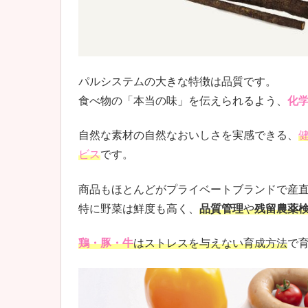
パルシステムの大きな特徴は品質です。
食べ物の「本当の味」を伝えられるよう、
化
自然な素材の自然なおいしさを実感できる、
ビス
です。
商品もほとんどがプライベートブランドで産
特に野菜は鮮度も高く、
品質管理
や
残留農薬
鶏・豚・牛
はストレスを与えない育成方法
で