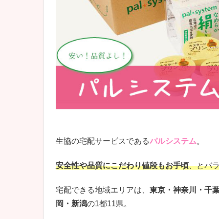
生協の宅配サービスである
パルシステム
。
安全性や品質にこだわり値段もお手頃
、とバ
宅配できる地域エリアは、
東京・神奈川・千
岡・新潟
の1都11県。