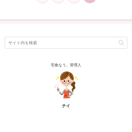
へ
宅食なう。管理人
チイ