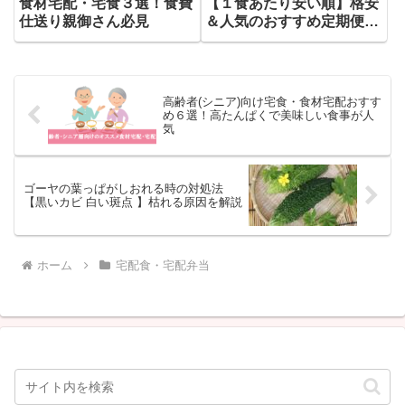
食材宅配・宅食３選！食費
【１食あたり安い順】格安
仕送り親御さん必見
＆人気のおすすめ定期便を
比較
高齢者(シニア)向け宅食・食材宅配おすす
め６選！高たんぱくで美味しい食事が人
気
ゴーヤの葉っぱがしおれる時の対処法
【黒いカビ 白い斑点 】枯れる原因を解説
ホーム
宅配食・宅配弁当