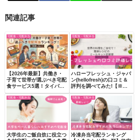
関連記事
宅配食・宅配弁当
宅配食・宅配弁当
【2026年最新】共働き・
ハローフレッシュ・ジャパ
子育て世帯が選ぶべき宅配
ン(hellofresh)の口コミ＆
食サービス5選！タイパと
評判を調べてみた!【※日
味で徹底比較
本撤退】
宅配食・宅配弁当
宅配食・宅配弁当
大学生のご飯自炊に役立つ
冷凍弁当宅配ランキング